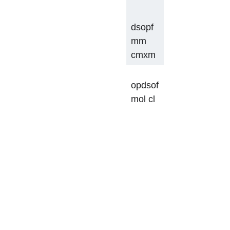
dsopf
mm 
cmxm
opdsof
mol cl 