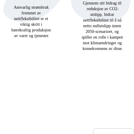
Gjennom sitt bidrag til 
Ansvarlig strømbruk 
reduksjon av CO2-
fremmet av 
utslipp, bidrar 
nettfleksibilitet er et 
nettfleksibilitet til å nå 
viktig skritt i 
netto nullutslipp innen 
bærekraftig produksjon 
2050-scenarioet, og 
av varer og tjenester.
spiller en rolle i kampen 
mot klimaendringer og 
konsekvensene av disse.
flexpartner.e
nergy
Innovation Park, 
NYHETS
Stavanger
Post Box 8034
BREV
4068 Stavanger, 
Norway
E-postadresse
+47 9132 
7928