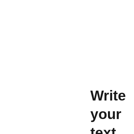
Write 
your 
text 