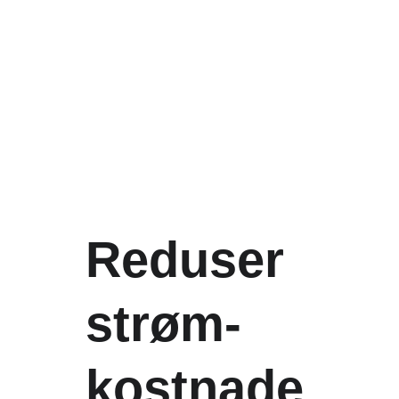
Reduser 
strøm-
kostnade