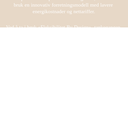
bruk en innovativ forretningsmodell med lavere 
energikostnader og nettariffer.
Ved å ta i bruk «Fleksibilitet By Design» -tankegangen 
blir fleksibilitet en integrert del av utviklingen av et 
nærings- og industriområde, og bidrar til å aksellerere 
det grønne skiftet. 
Flexpartner.Energy
 hjelper dere med 
å realisere mulighetene som fleksibilitet gir.