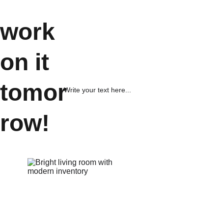
work 
on it 
tomor
Write your text here...
row!