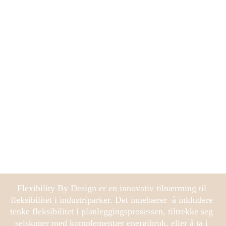
"FLEXIBILI
TY BY 
DESIGN"
Flexibility By Design er en innovativ tilnærming til 
fleksibilitet i industriparker. Det innebærer  å inkludere 
tenke fleksibilitet i planleggingsprosessen, tiltrekke seg 
selskaper med komplementær energibruk, eller å ta i 