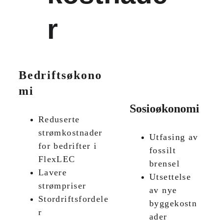
r
Bedriftsøkono
mi
Sosioøkonomi
Reduserte 
strømkostnader 
Utfasing av 
for bedrifter i 
fossilt 
FlexLEC
brensel
Lavere 
Utsettelse 
strømpriser
av nye 
Stordriftsfordele
byggekostn
r
ader