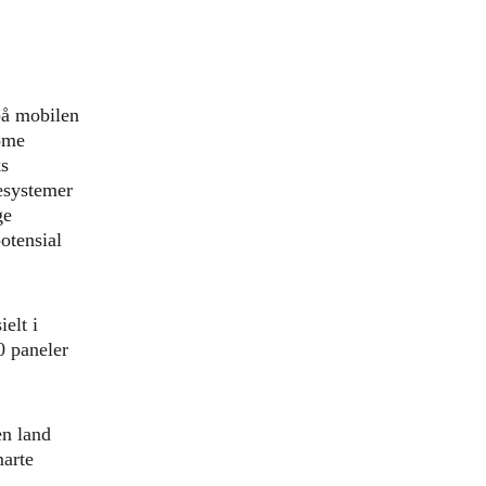
på mobilen 
ome 
s 
esystemer 
ge 
otensial 
elt i 
0 paneler 
en land 
arte 