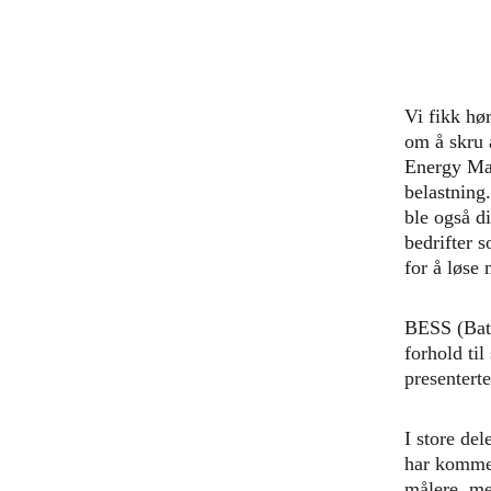
Vi fikk hø
om å skru 
Energy Man
belastning
ble også d
bedrifter s
for å løse 
BESS (Batt
forhold ti
presentert
I store del
har kommet
målere, me