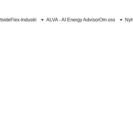
tside
Flex-Industri
ALVA - AI Energy Advisor
Om oss
Nyh
Powering the Future of Ener
Lide Murguia
9/26/2025
1 min lese