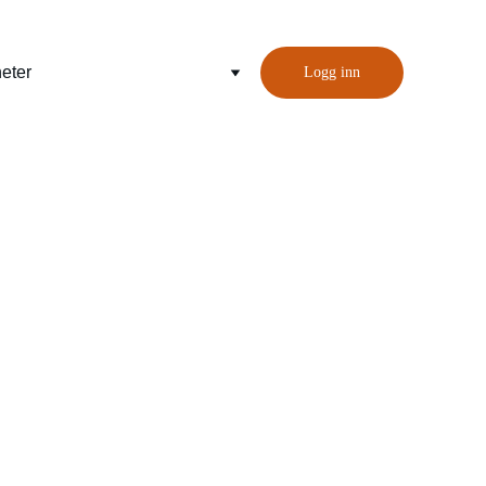
eter
Logg inn
gy Flexibility