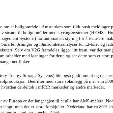
re om et boligområde i Amsterdam som fikk push meldinger 
av strøm, til boligområder med styringssystemer (HEMS - H
agement Systems) for automatisk styring for å redusere mak
. Smarte løsninger og lønnsomhetsanalyser for El-biler og lad
iskutert. Selv om V2G fremdeles ligger litt fram, var det man
om arbeider med løsninger for dette og ser dette som et stort p
mange nettfloker.
ery Energy Storage Systems) ble også godt omtalt og da spesi
l solproduksjon. Bedrifter med store solanlegg på mer enn 300
e hvordan de deltok i mFRR markeder og andre markeder.
er av Europa er det langt igjen til at alle har AMS-målere. No
 langt, men det er store forskjeller. Nederland har ca 80% sm
ns andre  land har kanskje 2-5%.