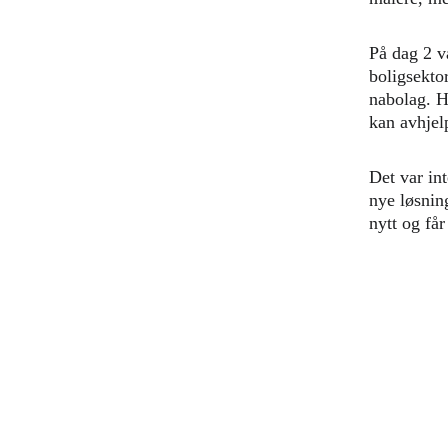
På dag 2 v
boligsekto
nabolag. He
kan avhjel
Det var in
nye løsnin
nytt og får