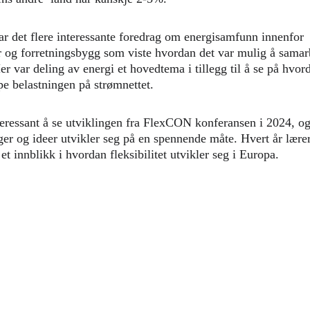
ar det flere interessante foredrag om energisamfunn innenfor 
r og forretningsbygg som viste hvordan det var mulig å samarb
r var deling av energi et hovedtema i tillegg til å se på hvord
pe belastningen på strømnettet.
teressant å se utviklingen fra FlexCON konferansen i 2024, o
ger og ideer utvikler seg på en spennende måte. Hvert år lærer
 et innblikk i hvordan fleksibilitet utvikler seg i Europa. 