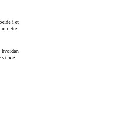
eide i et 
an dette 
g hvordan 
 vi noe 