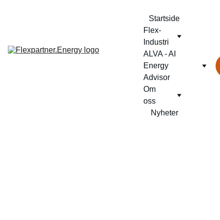
Startside
Flex-
Industri
ALVA - AI 
Energy 
Advisor
Om 
oss
Nyheter
Fleksibelt lokalt
energifellesskap i Husøy