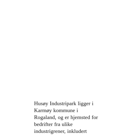
industripark
Agnieszka Grzegorzewska
1/21/2025
3 min lese
Husøy Industripark ligger i 
Karmøy kommune i 
Rogaland, og er hjemsted for 
bedrifter fra ulike 
industrigrener, inkludert 